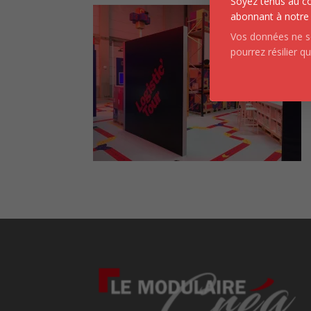
Soyez tenus au co
abonnant à notre 
Vos données ne se
pourrez résilier q