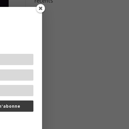
récents
m'abonne
aire.fr