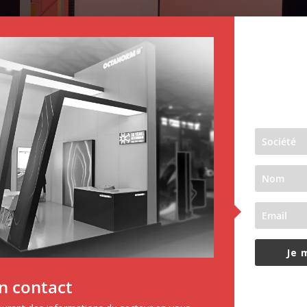
Je 
n contact
www.le-modul