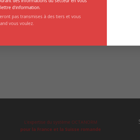
urant des informations du secteur en vous
lettre d'information.
ront pas transmises à des tiers et vous
uand vous voulez.
L’expertise du système OCTANORM
pour la France et la Suisse romande