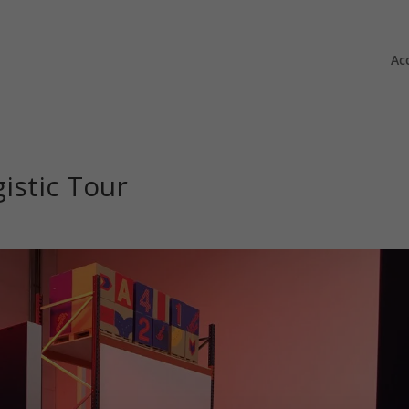
Ac
istic Tour