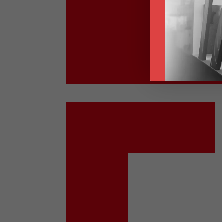
Restons e
Soyez tenus au co
abonnant à notre 
Vos données ne se
pourrez résilier q