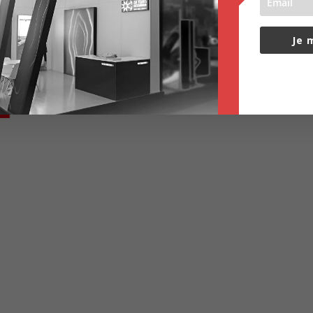
Je 
www.le-modul
n contact
urant des informations du secteur en vous
lettre d'information.
ront pas transmises à des tiers et vous
uand vous voulez.