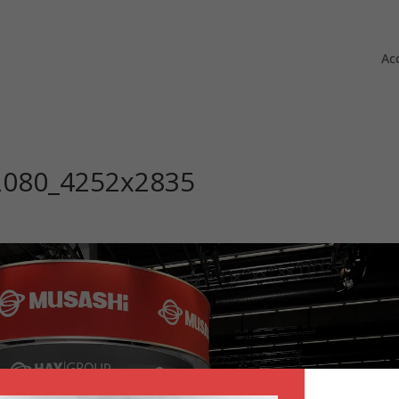
Ac
080_4252x2835