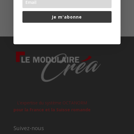
Commentaires récents
Je m'abonne
www.le-modulaire.fr
L’expertise du système OCTANORM
pour la France et la Suisse romande
Suivez-nous